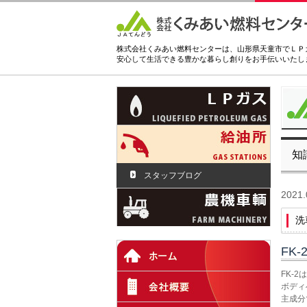
株式会社くみあい燃料センターは、山形県天童市でＬＰ
安心して生活できる豊かな暮らし創りをお手伝いいたし
知
スタッフブログ
2021.
洗
FK-
FK-
ボディ
主成分