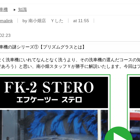
車機
知識
malink
by 南小畑店 Ｙした
at 11:55
02.23
車機の謎シリーズ①【プリズムグラスとは】
なく洗車機にいれてなんとなく洗うより、その洗車機の選んだコースの
であろう）と思い、南小畑スタッフＹが勝手に解説いたします。今回は