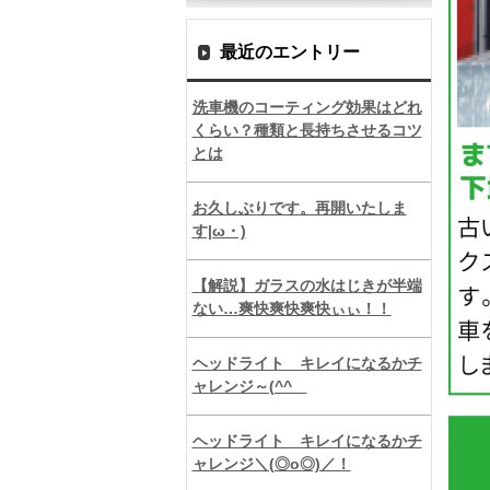
最近のエントリー
洗車機のコーティング効果はどれ
くらい？種類と長持ちさせるコツ
とは
お久しぶりです。再開いたしま
す|ω・)
【解説】ガラスの水はじきが半端
ない…爽快爽快爽快ぃぃ！！
ヘッドライト キレイになるかチ
ャレンジ～(^^ゞ
ヘッドライト キレイになるかチ
ャレンジ＼(◎o◎)／！