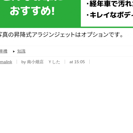
車機
知識
malink
by 南小畑店 Ｙした
at 15:05