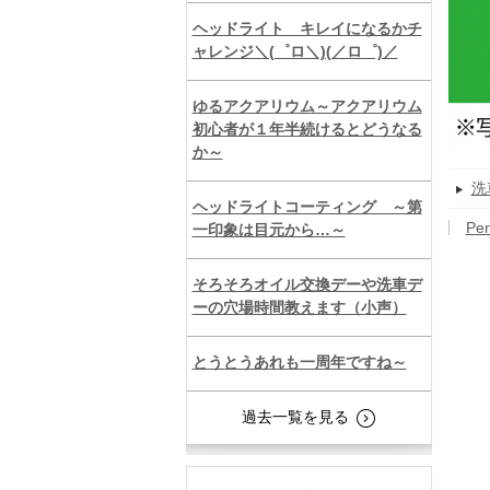
ヘッドライト キレイになるかチ
ャレンジ＼(゜ロ＼)(／ロ゜)／
ゆるアクアリウム～アクアリウム
初心者が１年半続けるとどうなる
か～
洗
ヘッドライトコーティング ～第
Per
一印象は目元から…～
そろそろオイル交換デーや洗車デ
ーの穴場時間教えます（小声）
とうとうあれも一周年ですね～
過去一覧を見る