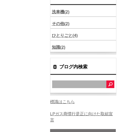
洗車機(2)
その他(2)
ひとりごと(4)
知識(2)
ブログ内検索
標識はこちら
LPガス商慣行是正に向けた取組宣
言