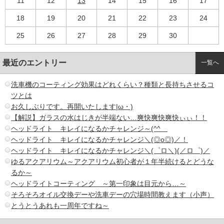
11
12
13
14
15
16
17
18
19
20
21
22
23
24
25
26
27
28
29
30
最近のエントリー
一覧へ
洗車機のコーティング効果はどれくらい？種類と長持ちさせるコ
ツとは
お久しぶりです。再開いたします|ω・)
【解説】ガラスの水はじきが半端ない…爽快爽快爽快ぃぃ！！
ヘッドライト キレイになるかチャレンジ～(^^ゞ
ヘッドライト キレイになるかチャレンジ＼(◎o◎)／！
ヘッドライト キレイになるかチャレンジ＼(゜ロ＼)(／ロ゜)／
ゆるアクアリウム～アクアリウム初心者が１年半続けるとどうな
るか～
ヘッドライトコーティング ～第一印象は目元から…～
そろそろオイル交換デーや洗車デーの穴場時間教えます（小声）
とうとうあれも一周年ですね～