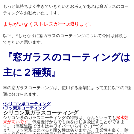
もっと気持ちよく生きていきたいとお考えであれば窓ガラスのコー
ティングをお勧めいたします。
まちがいなくストレスが一つ減ります。
以下、Yしたなりに窓ガラスのコーティングについて今回は解説し
てきたいと思います。
『窓ガラスのコーティングは
主に２種類』
車の窓ガラスコーティングは、使用する薬剤によって主に以下の2種
類に分けられます。
•シリコン系コーティング
•フッ素系コーティング
シリコン系ガラスコーティング
シリコン系のガラスコーティングの特徴は、なんといっても
撥水効
果が高いです
。低速走行からでも雨をはじき飛ばすことができま
す。（高速道路ではもはやワイパーいらずです(*^^)v）
また、フッ素系に比べると耐久性は劣りますが、作業性も良く、除