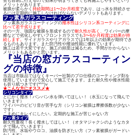
去も容易に行えるので効果が弱まってきても再施工しやすいという
メリットがあります。
被膜が柔らかく
持続期間は1〜2か月程度
であり、はっ水を持続させ
るには定期的に施工しなければならないデメリットもあります。
フッ素系ガラスコーティング
フッ素系ガラスコーティングの
撥水性はシリコン系コーティングに
比べて若干劣ります。
その一方、強固な被膜を形成するので
耐久性が高く、
ワイパーの摩
擦などで劣化しやすいフロントガラスでも
3〜6か月程度は効果が持
続します。
サイドガラスやリアガラスでは1年以上の効果が期待でき
るものもあります。また防汚性や撥油性能に優れています。
施工は若干大変ですが、施工の頻度は減るため、手間がかからない
メリットもあるかと思います。
『当店の窓ガラスコーティン
グの特徴』
当店は市販品ではなくキーパー社製のプロ仕様のコーティング剤を
使用していますので安心して施工できます。また耐久性や撥水性能
も折り紙つきです(*^^)v
★こんな方にオススメ★
シリコンタイプ
とにかく撥水！バンバン水を弾いてほしい！（水玉になって飛んで
いきます）
ワイパーのビビリ音が苦手な方（シリコン被膜は摩擦係数が少ない
です）
こまめにキレイにしたい。定期的な施工が苦じゃない方
フッ素タイプ
耐久性重視！長く撥水してほしい！（オタマジャクシのようなカタ
チで飛んでいきます）
防汚性、水垢やウロコ、油膜を防ぎたい方（フッ素被膜がガードい
たします）