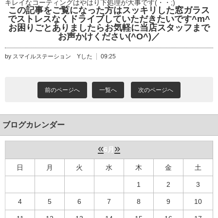
キレイなコーティングはやはり下処理が大事です(・・;)
この記事をご覧になった方はスッキリした窓ガラス
でストレスなくドライブしていただきたいです^m^
お困りごとありましたらお気軽に当店スタッフまで
お声かけください(^O^)／
by スマイルステーション Yした
09:25
前のページへ
一覧へ
次のページへ
ブログカレンダー
«
»
6月
日
月
火
水
木
金
土
1
2
3
4
5
6
7
8
9
10