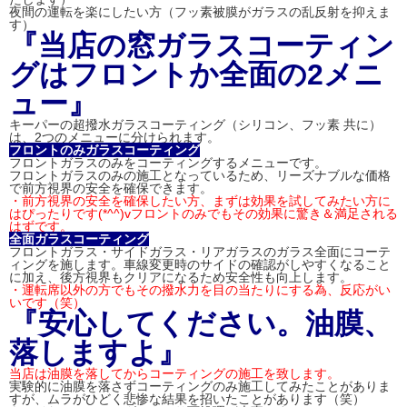
夜間の運転を楽にしたい方（フッ素被膜がガラスの乱反射を抑えま
す）
『当店の
窓ガラスコーティン
グはフロントか全面の2メニ
ュー』
キーパーの超撥水ガラスコーティング（シリコン、フッ素 共に）
は、2つのメニューに分けられます。
フロントのみガラスコーティング
フロントガラスのみをコーティングするメニューです。
フロントガラスのみの施工となっているため、リーズナブルな価格
で前方視界の安全を確保できます。
・前方視界の安全を確保したい方、まずは効果を試してみたい方に
はぴったりです(*^^)vフロントのみでもその効果に驚き＆満足される
はずです。
全面ガラスコーティング
フロントガラス・サイドガラス・リアガラスのガラス全面にコーテ
ィングを施します。車線変更時のサイドの確認がしやすくなること
に加え、後方視界もクリアになるため安全性も向上します。
・運転席以外の方でもその撥水力を目の当たりにする為、反応がい
いです（笑）
『安心してください。油膜、
落しますよ』
当店は油膜を落してからコーティングの施工を致します。
実験的に油膜を落さずコーティングのみ施工してみたことがありま
すが、ムラがひどく悲惨な結果を招いたことがあります（笑）