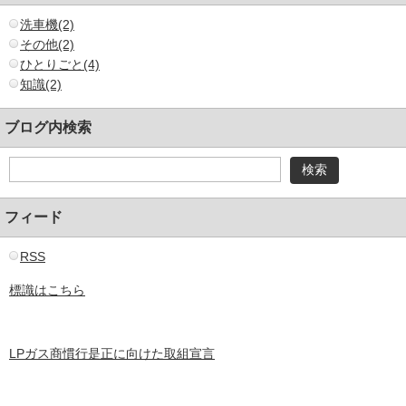
洗車機(2)
その他(2)
ひとりごと(4)
知識(2)
ブログ内検索
フィード
RSS
標識はこちら
LPガス商慣行是正に向けた取組宣言