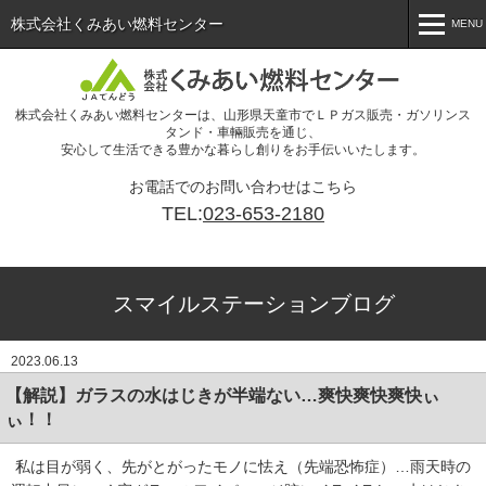
株式会社くみあい燃料センター
MENU
MENU
株式会社くみあい燃料センターは、山形県天童市でＬＰガス販売・ガソリンス
ホーム
タンド・車輛販売を通じ、
安心して生活できる豊かな暮らし創りをお手伝いいたします。
会社概要
お電話でのお問い合わせはこちら
事業案内
TEL:
023-653-2180
ＬＰガス
給油所
スマイルステーションブログ
スタッフブログ
2023.06.13
農機車輛
【解説】ガラスの水はじきが半端ない…爽快爽快爽快ぃ
ぃ！！
お問い合わせ
私は目が弱く、先がとがったモノに怯え（先端恐怖症）…雨天時の
リクルート