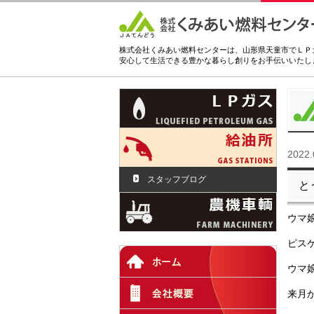
株式会社くみあい燃料センターは、山形県天童市でＬＰ
安心して生活できる豊かな暮らし創りをお手伝いいたし
2022.
スタッフブログ
と
ウマ
ピス
ウマ娘
来月