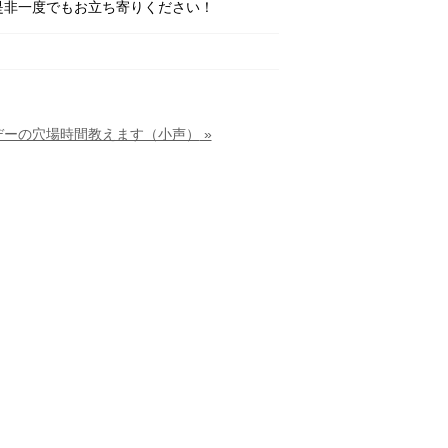
是非一度でもお立ち寄りください！
デーの穴場時間教えます（小声）
»