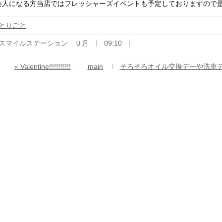
会人になる方当店ではフレッシャーズイベントも予定しておりますので
とりごと
スマイルステーション Ｕ月
09:10
«
Valentine!!!!!!!!!!!
main
そろそろオイル交換デーや洗車