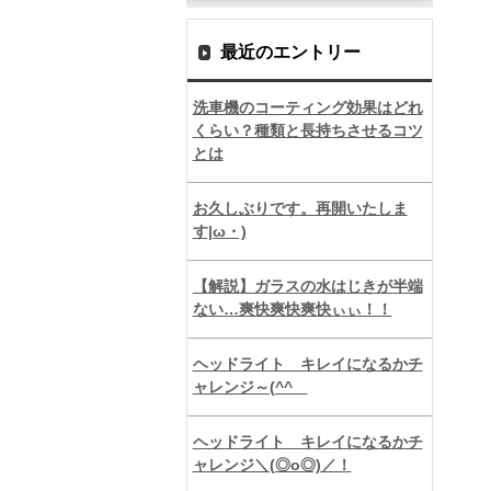
最近のエントリー
洗車機のコーティング効果はどれ
くらい？種類と長持ちさせるコツ
とは
お久しぶりです。再開いたしま
す|ω・)
【解説】ガラスの水はじきが半端
ない…爽快爽快爽快ぃぃ！！
ヘッドライト キレイになるかチ
ャレンジ～(^^ゞ
ヘッドライト キレイになるかチ
ャレンジ＼(◎o◎)／！