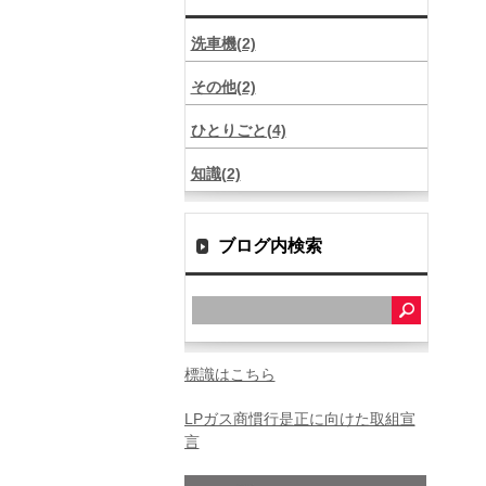
洗車機(2)
その他(2)
ひとりごと(4)
知識(2)
ブログ内検索
標識はこちら
LPガス商慣行是正に向けた取組宣
言