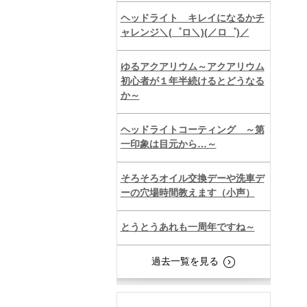
ヘッドライト キレイになるかチ
ャレンジ＼(゜ロ＼)(／ロ゜)／
ゆるアクアリウム～アクアリウム
初心者が１年半続けるとどうなる
か～
ヘッドライトコーティング ～第
一印象は目元から…～
そろそろオイル交換デーや洗車デ
ーの穴場時間教えます（小声）
とうとうあれも一周年ですね～
過去一覧を見る