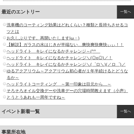
最近のエントリー
一覧へ
洗車機のコーティング効果はどれくらい？種類と長持ちさせるコ
ツとは
お久しぶりです。再開いたします|ω・)
【解説】ガラスの水はじきが半端ない…爽快爽快爽快ぃぃ！！
ヘッドライト キレイになるかチャレンジ～(^^ゞ
ヘッドライト キレイになるかチャレンジ＼(◎o◎)／！
ヘッドライト キレイになるかチャレンジ＼(゜ロ＼)(／ロ゜)／
ゆるアクアリウム～アクアリウム初心者が１年半続けるとどうな
るか～
ヘッドライトコーティング ～第一印象は目元から…～
そろそろオイル交換デーや洗車デーの穴場時間教えます（小声）
とうとうあれも一周年ですね～
イベント新着一覧
一覧へ
事業所在地