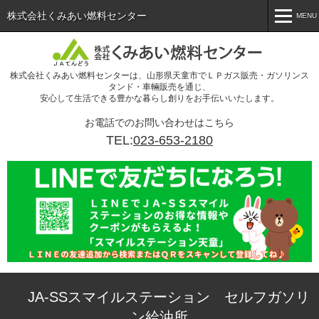
株式会社くみあい燃料センター
MENU
MENU
株式会社くみあい燃料センターは、山形県天童市でＬＰガス販売・ガソリンス
ホーム
タンド・車輛販売を通じ、
安心して生活できる豊かな暮らし創りをお手伝いいたします。
会社概要
お電話でのお問い合わせはこちら
事業案内
TEL:
023-653-2180
ＬＰガス
給油所
スタッフブログ
農機車輛
お問い合わせ
JA-SSスマイルステーション セルフガソリ
リクルート
ン給油所